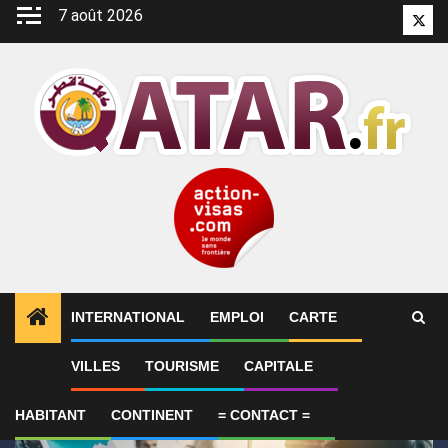
Aller
7 août 2026
Twitt
au
contenu
INTERNATIONAL
EMPLOI
CARTE
1
ALERTES INFO
SYNTHÈSE 2-Le Qatar fait état de
VILLES
TOURISME
CAPITALE
HABITANT
CONTINENT
= CONTACT =