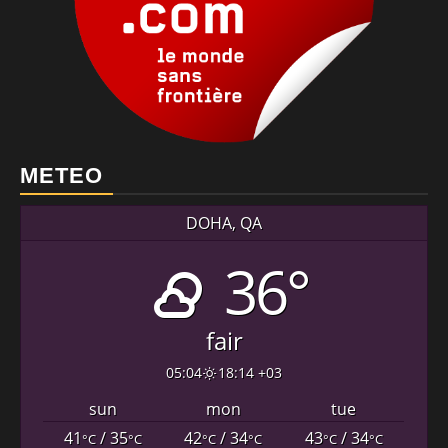
METEO
DOHA, QA
36°
fair
05:04
18:14 +03
sun
mon
tue
41
/ 35
42
/ 34
43
/ 34
°C
°C
°C
°C
°C
°C