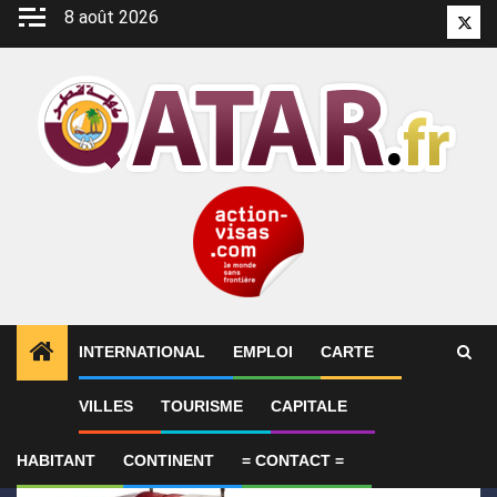
Aller
8 août 2026
Twitt
au
contenu
INTERNATIONAL
EMPLOI
CARTE
1
ALERTES INFO
Le Qatar condamne l’attentat cont
VILLES
TOURISME
CAPITALE
HABITANT
CONTINENT
= CONTACT =