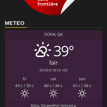
METEO
DOHA, QA
39°
fair
05:03
18:16 +03
fri
sat
sun
43
/ 35
40
/ 34
41
/ 34
°C
°C
°C
°C
°C
°C
Doha, QA
weather forecast ▸