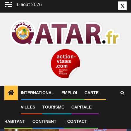
Aller
6 août 2026
Twitt
au
contenu
INTERNATIONAL
EMPLOI
CARTE
1
ALERTES INFO
Qatar affirme que toute la région 
VILLES
TOURISME
CAPITALE
HABITANT
CONTINENT
= CONTACT =