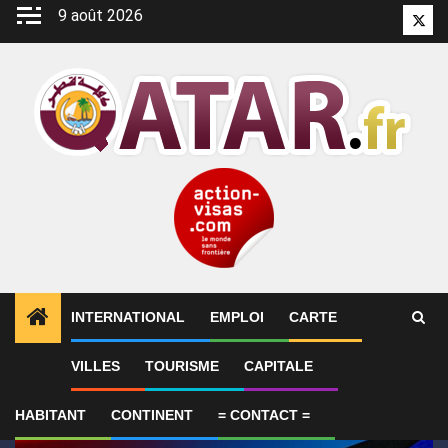
Aller
9 août 2026
Twitt
au
contenu
INTERNATIONAL
EMPLOI
CARTE
1
ALERTES INFO
GP de Grande-Bretagne – MotoGP™ 
VILLES
TOURISME
CAPITALE
HABITANT
CONTINENT
= CONTACT =