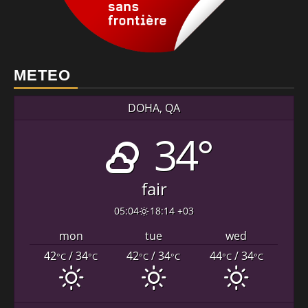
METEO
DOHA, QA
34°
fair
05:04
18:14 +03
mon
tue
wed
42
/ 34
42
/ 34
44
/ 34
°C
°C
°C
°C
°C
°C