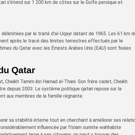
ari s'étend sur 1 200 km de côtes sur le Golfe persique et
t délimitées par le traité d'al-Uqayr datant de 1965. Les 61 km 
ent après le tracé des limites terrestres effectués par le
imes du Qatar avec les Émirats Arabes Unis (EAU) sont fixées
du Qatar
at, Cheikh Tamim ibn Hamad al-Thani. Son frère cadet, Cheikh
stre depuis 2003. Le système politique qatari repose sur la
ent aux membres de la famille régnante.
nir sa stabilité interne tout en cherchant à améliorer ses relati
considérablement influencée par l'Islam sunnite wahhabite
e relativement large à ses citoyens; on peut y trouver des