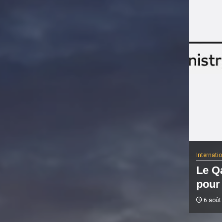
Internati
Le Qa
pour 
6 août