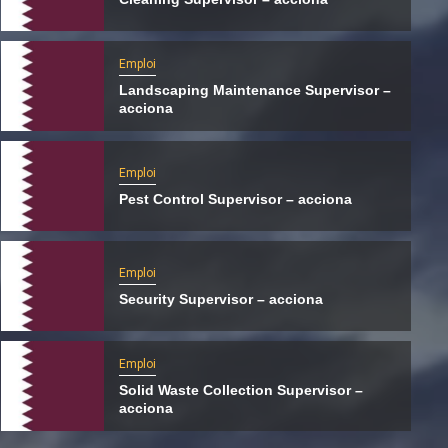
Emploi
Landscaping Maintenance Supervisor –
acciona
Emploi
Pest Control Supervisor – acciona
Emploi
Security Supervisor – acciona
International
Le Hamas s’apprêterait à transférer ses
Emploi
activités du Qatar vers la Turquie
Solid Waste Collection Supervisor –
5 août 2026
Qatarien
acciona