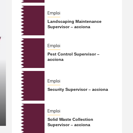
Emploi
Landscaping Maintenance
Supervisor – acciona
Emploi
Pest Control Supervisor –
acciona
International
Emploi
Security Supervisor – acciona
Le Hamas s’apprêterait à t
Qatar vers la Turquie
Emploi
5 août 2026
Qatarien
Solid Waste Collection
Supervisor – acciona