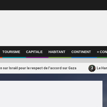
TOURISME
CAPITALE
HABITANT
CONTINENT
= CON
2
on sur Israël pour le respect de l’accord sur Gaza
Le Ham
ational
International
amas s’apprêterait à transférer
Qatar, Afrique, Donal
3
ctivités du Qatar vers la
soutient encore Gianni
uie
président très contesté