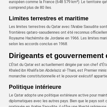
européen comme la France (648 579 km²). Le territoire qat
comprend plus de 80 îles.
Limites terrestres et maritime
Les limites terrestres du Qatar avec l'Arabie Saoudite son
frontières qataro-saoudiennes ont été reconnus officiellem
Royaume Hachémite de Jordanie en 1966. Les limites marit
selon les accords conclus en 1968.
Dirigeants et gouvernement 
L’État du Qatar est actuellement dirigée par son chef d’Ét
Khaled ibn Khalifa bin Abdelaziz al-Thani, est Premier mini
monarchie constitutionnelle et le pouvoir exécutif apparti
Politique intérieure
Le Qatar adopte une politique extérieure active pour mainte
diplomatiques avec les autres pays. Bien que le pays soit 
pratiquée en Arabie Saoudite, il offre une liberté religieus