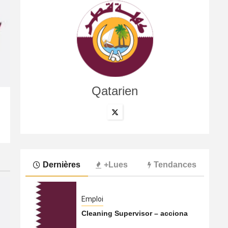
Qatarien
International
Le Hamas s’apprêterait à transférer ses activités du Qa
5 août 2026
Qatarien
Dernières
+Lues
Tendances
Emploi
Cleaning Supervisor – acciona