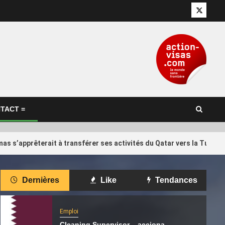
Twitter
TACT =
as s’apprêterait à transférer ses activités du Qatar vers la Turqui
International
Dernières
Like
Tendances
d Trump… Qui
Il réclame 10 000 euros à Qatar
4
 Infantino,
Airways qui a annulé son vol vers
 de la Fifa ?
Kuala Lumpur
Emploi
Cleaning Supervisor – acciona