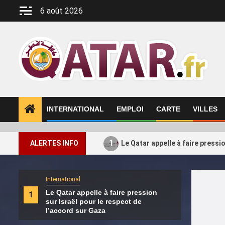
Aller
6 août 2026
au
contenu
INTERNATIONAL
EMPLOI
CARTE
VILLES
1
ALERTES INFO
Le Qatar appelle à faire pressi
International
Intern
Le Qatar appelle à faire pression
Le H
1
2
sur Israël pour le respect de
ses a
l’accord sur Gaza
Turq