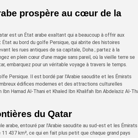
arabe prospère au cœur de la
tar est un État arabe exaltant qui a beaucoup à offrir aux
 État au bord du golfe Persique, qui abrite des histoires
ant les rues antiques de sa capitale, Doha ; partez à la
ez en plein cœur d'une magie sans pareil, où la vieille terre se
ar, embarquez pour un véritable voyage à travers le temps.
olfe Persique. Il est bordé par l'Arabie saoudite et les Émirats
nombreux édifices modernes et des attractions culturelles
m Ibn Hamad Al-Thani et Khaled Ibn Khalifah Ibn Abdelaziz Al-Th
ontières du Qatar
le arabe, entouré par l'Arabie saoudite au sud-est et les Émirats
de 11 437 km², ce qui en fait plus petit que chaque grand pays