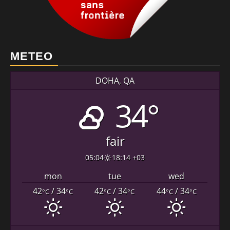
METEO
DOHA, QA
34°
fair
05:04
18:14 +03
mon
tue
wed
42
/ 34
42
/ 34
44
/ 34
°C
°C
°C
°C
°C
°C