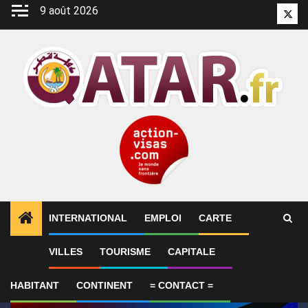
Aller
9 août 2026
Twitt
au
contenu
INTERNATIONAL
EMPLOI
CARTE
1
ALERTES INFO
GP de Grande-Bretagne – MotoGP™ 
VILLES
TOURISME
CAPITALE
HABITANT
CONTINENT
= CONTACT =