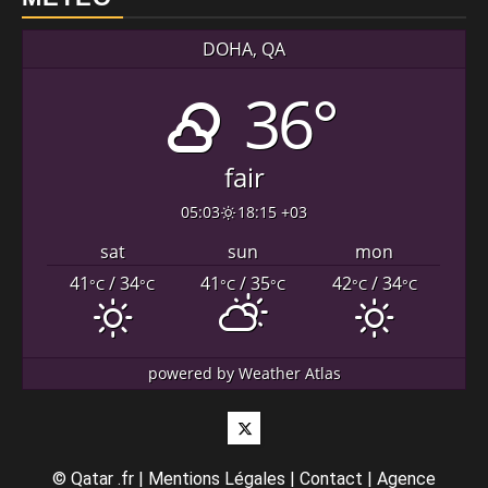
DOHA, QA
36°
fair
05:03
18:15 +03
sat
sun
mon
41
/ 34
41
/ 35
42
/ 34
°C
°C
°C
°C
°C
°C
powered by
Weather Atlas
Twitter
©
Qatar .fr
|
Mentions Légales
|
Contact
|
Agence