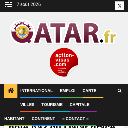
Aller
7 août 2026
Twitt
au
contenu
INTERNATIONAL
EMPLOI
CARTE
VILLES
TOURISME
CAPITALE
International
Moody’s confirme la
HABITANT
CONTINENT
= CONTACT =
note Aa2 du Qatar grâce