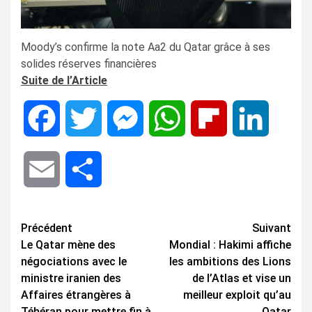
Moody’s confirme la note Aa2 du Qatar grâce à ses
solides réserves financières
Suite de l’Article
Facebook
Twitter
Messenger
WhatsApp
Flipboard
LinkedIn
Email
Share
Navigation
Précédent
Suivant
Le Qatar mène des
Mondial : Hakimi affiche
d’article
négociations avec le
les ambitions des Lions
ministre iranien des
de l’Atlas et vise un
Affaires étrangères à
meilleur exploit qu’au
Téhéran pour mettre fin à
Qatar