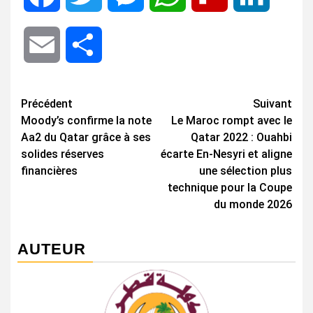
Email
Share
Navigation
Précédent
Suivant
Moody’s confirme la note
Le Maroc rompt avec le
d’article
Aa2 du Qatar grâce à ses
Qatar 2022 : Ouahbi
solides réserves
écarte En-Nesyri et aligne
financières
une sélection plus
technique pour la Coupe
du monde 2026
AUTEUR