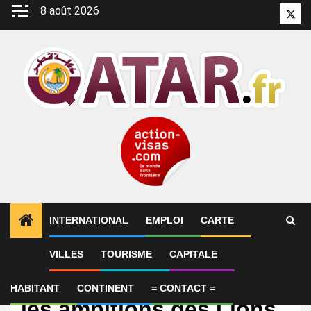
Aller
8 août 2026
Twitt
au
contenu
INTERNATIONAL
EMPLOI
CARTE
VILLES
TOURISME
CAPITALE
International
Mondial : Hakimi affiche
HABITANT
CONTINENT
= CONTACT =
les ambitions des Lions