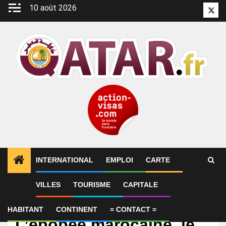
Aller
10 août 2026
Twitt
au
contenu
INTERNATIONAL
EMPLOI
CARTE
VILLES
TOURISME
CAPITALE
International
Mondial-2022 (Qatar):
HABITANT
CONTINENT
= CONTACT =
L’épopée marocaine, le