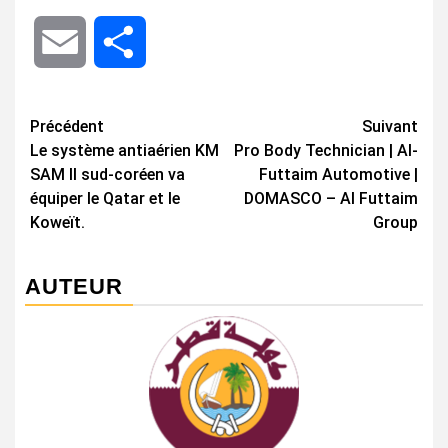
Email
Share
Navigation
Précédent
Suivant
Le système antiaérien KM
Pro Body Technician | Al-
d’article
SAM II sud-coréen va
Futtaim Automotive |
équiper le Qatar et le
DOMASCO – Al Futtaim
Koweït.
Group
AUTEUR