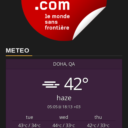
METEO
DOHA, QA
42°
haze
05:05
18:13 +03
tue
wed
thu
43
/ 34
44
/ 33
42
/ 33
°C
°C
°C
°C
°C
°C