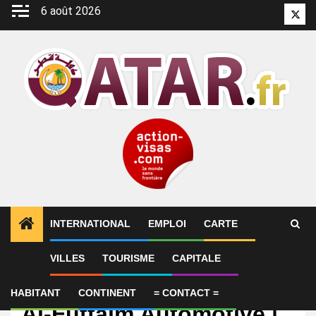
Aller
6 août 2026
Twitt
au
contenu
INTERNATIONAL
EMPLOI
CARTE
VILLES
TOURISME
CAPITALE
Emploi
Pro Body Technician |
HABITANT
CONTINENT
= CONTACT =
Al-Futtaim Automotive |