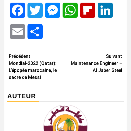
Facebook
Twitter
Messenger
WhatsApp
Flipboard
LinkedIn
Email
Share
Navigation
Précédent
Suivant
Mondial-2022 (Qatar):
Maintenance Engineer –
d’article
L’épopée marocaine, le
Al Jaber Steel
sacre de Messi
AUTEUR