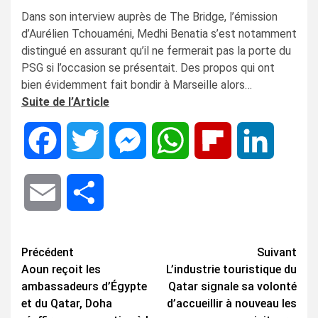
Dans son interview auprès de The Bridge, l’émission
d’Aurélien Tchouaméni, Medhi Benatia s’est notamment
distingué en assurant qu’il ne fermerait pas la porte du
PSG si l’occasion se présentait. Des propos qui ont
bien évidemment fait bondir à Marseille alors…
Suite de l’Article
Facebook
Twitter
Messenger
WhatsApp
Flipboard
LinkedIn
Email
Share
Navigation
Précédent
Suivant
Aoun reçoit les
L’industrie touristique du
d’article
ambassadeurs d’Égypte
Qatar signale sa volonté
et du Qatar, Doha
d’accueillir à nouveau les