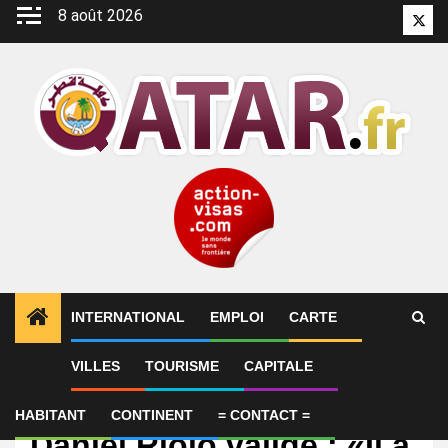
Aller
8 août 2026
Twitt
au
contenu
INTERNATIONAL
EMPLOI
CARTE
VILLES
TOURISME
CAPITALE
International
Medhi Benatia au PSG,
HABITANT
CONTINENT
= CONTACT =
Daniel Riolo valide : «Il a