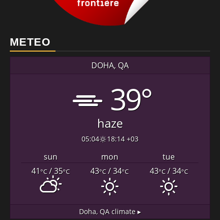
METEO
DOHA, QA
39°
haze
05:04
18:14 +03
sun
mon
tue
41
/ 35
43
/ 34
43
/ 34
°C
°C
°C
°C
°C
°C
Doha, QA
climate ▸