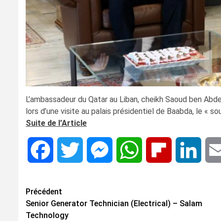
L’ambassadeur du Qatar au Liban, cheikh Saoud ben Abdel
lors d’une visite au palais présidentiel de Baabda, le « s
Suite de l’Article
Facebook
Twitter
Messenger
WhatsApp
Flipboard
Linke
Navigation
Précédent
Senior Generator Technician (Electrical) – Salam
d’article
Technology