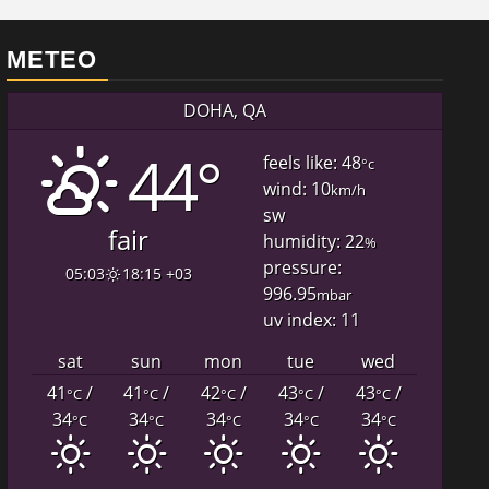
METEO
DOHA, QA
44°
feels like: 48
°c
wind: 10
km/h
sw
fair
humidity: 22
%
pressure:
05:03
18:15 +03
996.95
mbar
uv index: 11
sat
sun
mon
tue
wed
41
/
41
/
42
/
43
/
43
/
°C
°C
°C
°C
°C
34
34
34
34
34
°C
°C
°C
°C
°C