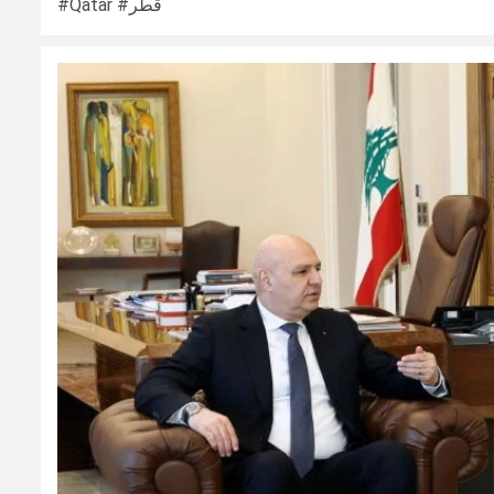
#Qatar #قطر