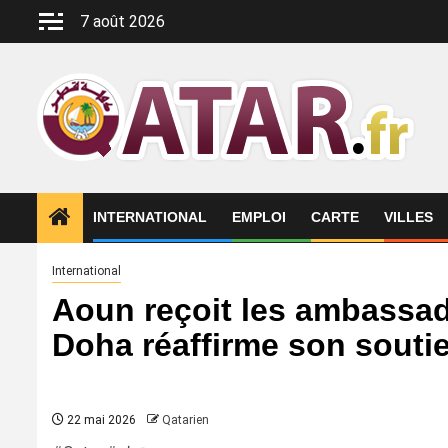
Aller
7 août 2026
au
contenu
INTERNATIONAL
EMPLOI
CARTE
VILLES
International
Aoun reçoit les ambassad
Doha réaffirme son soutien
22 mai 2026
Qatarien