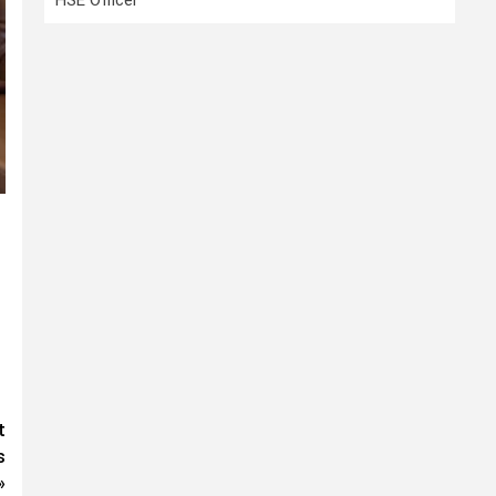
HSE Officer
t
s
»