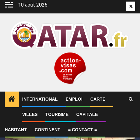
Aller
10 août 2026
Twitt
au
contenu
INTERNATIONAL
EMPLOI
CARTE
1
ALERTES INFO
Alam Al-Roum : le Qatar lance les 
VILLES
TOURISME
CAPITALE
HABITANT
CONTINENT
= CONTACT =