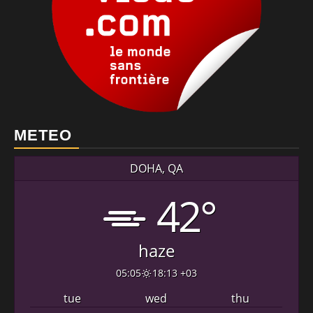
METEO
DOHA, QA
42°
haze
05:05
18:13 +03
tue
wed
thu