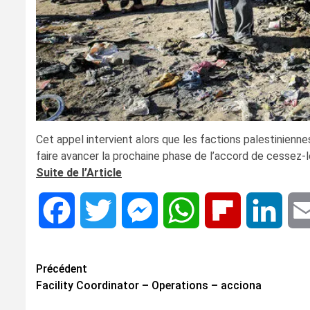
Cet appel intervient alors que les factions palestinienn
faire avancer la prochaine phase de l’accord de cessez-
Suite de l’Article
Facebook
Twitter
Messenger
WhatsApp
Flipboard
Linke
Navigation
Précédent
Facility Coordinator – Operations – acciona
d’article