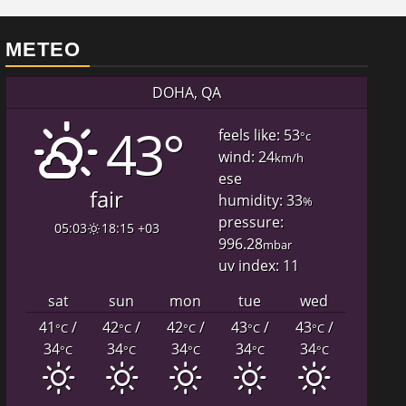
METEO
DOHA, QA
43°
feels like: 53
°c
wind: 24
km/h
ese
fair
humidity: 33
%
pressure:
05:03
18:15 +03
996.28
mbar
uv index: 11
sat
sun
mon
tue
wed
41
/
42
/
42
/
43
/
43
/
°C
°C
°C
°C
°C
34
34
34
34
34
°C
°C
°C
°C
°C