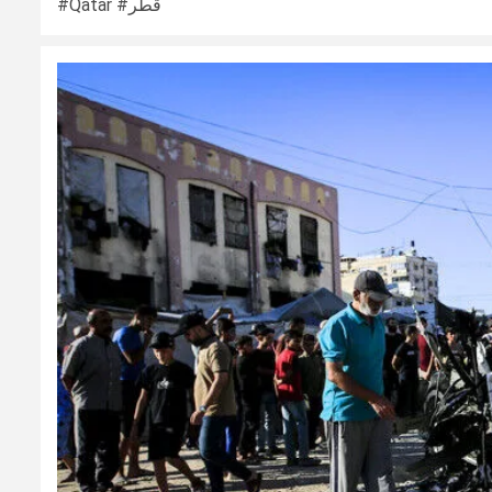
#Qatar #قطر