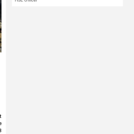
HSE Officer
t
e
B