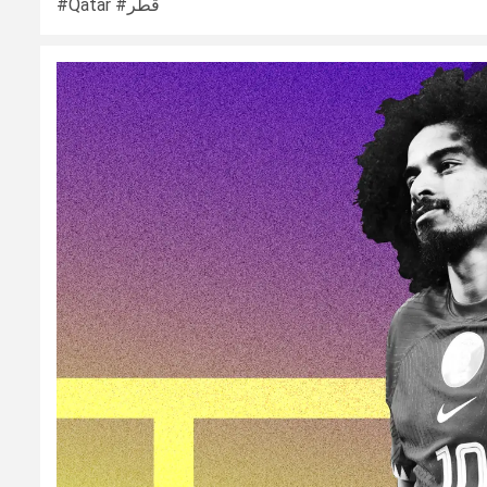
#Qatar #قطر