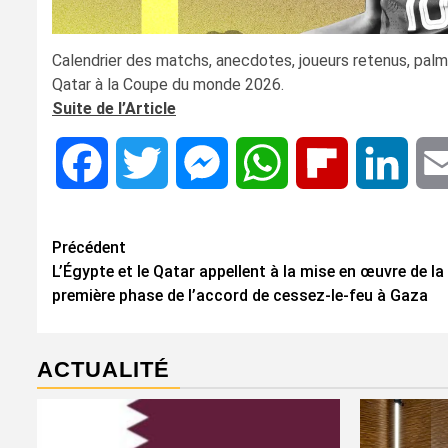
Calendrier des matchs, anecdotes, joueurs retenus, palmar
Qatar à la Coupe du monde 2026.
Suite de l’Article
Facebook
Twitter
Messenger
WhatsApp
Flipboard
Linke
Navigation
Précédent
L’Égypte et le Qatar appellent à la mise en œuvre de la
d’article
première phase de l’accord de cessez-le-feu à Gaza
ACTUALITÉ