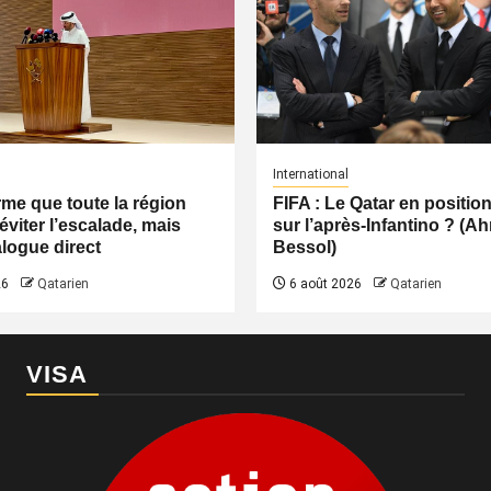
International
irme que toute la région
FIFA : Le Qatar en positio
éviter l’escalade, mais
sur l’après-Infantino ? (
logue direct
Bessol)
26
Qatarien
6 août 2026
Qatarien
VISA