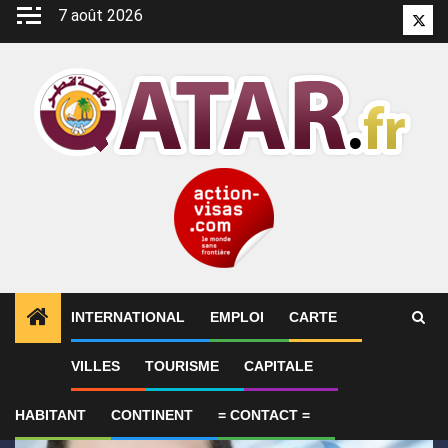
Aller
7 août 2026
Twitt
au
contenu
INTERNATIONAL
EMPLOI
CARTE
1
ALERTES INFO
Le Qatar fait état de progrès en 
VILLES
TOURISME
CAPITALE
HABITANT
CONTINENT
= CONTACT =