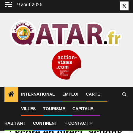
Aller
9 août 2026
Twitt
au
contenu
INTERNATIONAL
EMPLOI
CARTE
VILLES
TOURISME
CAPITALE
International
Qatar (Coupe du monde)
HABITANT
CONTINENT
= CONTACT =
: score en direct, actions