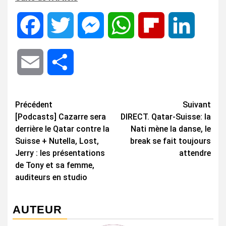
Facebook
Twitter
Messenger
WhatsApp
Flipboard
LinkedIn
Email
Share
Navigation
Précédent
Suivant
[Podcasts] Cazarre sera
DIRECT. Qatar-Suisse: la
d’article
derrière le Qatar contre la
Nati mène la danse, le
Suisse + Nutella, Lost,
break se fait toujours
Jerry : les présentations
attendre
de Tony et sa femme,
auditeurs en studio
AUTEUR