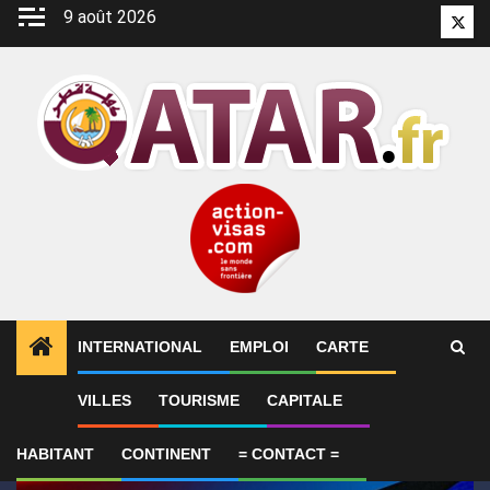
Aller
9 août 2026
Twitt
au
contenu
INTERNATIONAL
EMPLOI
CARTE
1
ALERTES INFO
GP de Grande-Bretagne – MotoGP™ 
VILLES
TOURISME
CAPITALE
HABITANT
CONTINENT
= CONTACT =