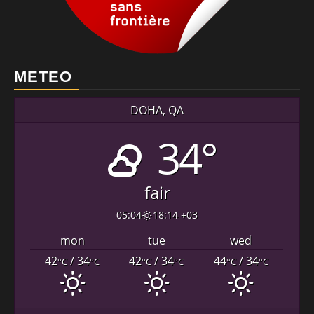
METEO
DOHA, QA
34°
fair
05:04
18:14 +03
mon
tue
wed
42
/ 34
42
/ 34
44
/ 34
°C
°C
°C
°C
°C
°C