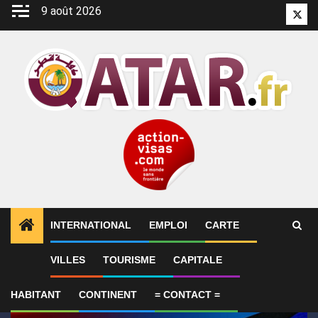
Aller
9 août 2026
Twitt
au
contenu
INTERNATIONAL
EMPLOI
CARTE
1
ALERTES INFO
GP de Grande-Bretagne – MotoGP™ 
VILLES
TOURISME
CAPITALE
HABITANT
CONTINENT
= CONTACT =