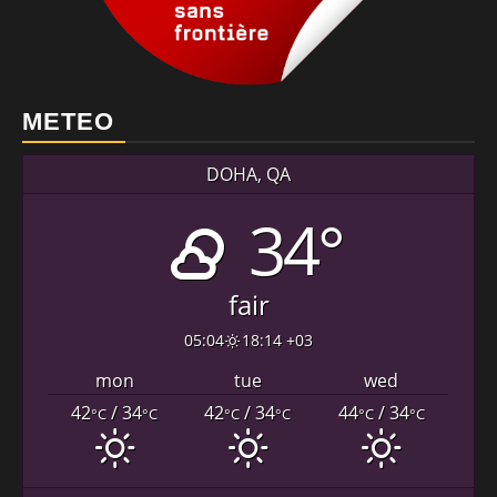
METEO
DOHA, QA
34°
fair
05:04
18:14 +03
mon
tue
wed
42
/ 34
42
/ 34
44
/ 34
°C
°C
°C
°C
°C
°C