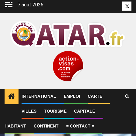
Aller
7 août 2026
Twitt
au
contenu
INTERNATIONAL
EMPLOI
CARTE
1
ALERTES INFO
Le Qatar fait état de progrès en 
VILLES
TOURISME
CAPITALE
HABITANT
CONTINENT
= CONTACT =