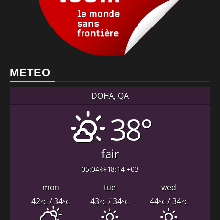
METEO
DOHA, QA
38°
fair
05:04
18:14 +03
mon
tue
wed
42
/ 34
43
/ 34
44
/ 34
°C
°C
°C
°C
°C
°C