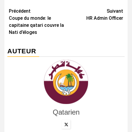
Navigation
Précédent
Suivant
Coupe du monde: le
HR Admin Officer
d’article
capitaine qatari couvre la
Nati d’éloges
AUTEUR
Qatarien