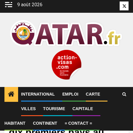
Aller
9 août 2026
Twitt
au
contenu
INTERNATIONAL
EMPLOI
CARTE
VILLES
TOURISME
CAPITALE
International
Le Qatar figure parmi les
HABITANT
CONTINENT
= CONTACT =
dix premiers pays au