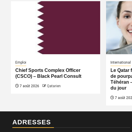
Emploi
International
Chief Sports Complex Officer
Le Qatar 
(CSCO) – Black Pearl Consult
de pourpa
Téhéran 
7 août 2026
Qatarien
du jour
7 août 20
ADRESSES