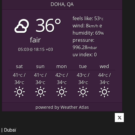
DOHA, QA
36°
feels like: 53
°c
wind: 8
e
km/h
humidity: 69
%
fair
pressure:
996.28
mbar
05:03
18:15 +03
uv index: 0
sat
sun
mon
tue
wed
41
/
41
/
42
/
43
/
44
/
°C
°C
°C
°C
°C
34
34
34
34
34
°C
°C
°C
°C
°C
powered by
Weather Atlas
Twitter
|
Dubaï