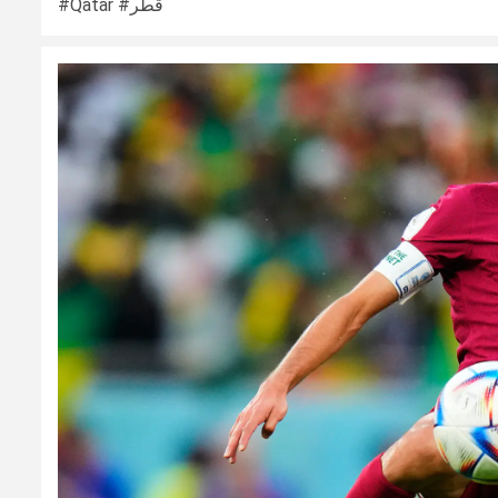
#Qatar #قطر