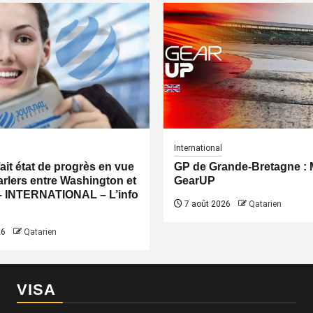
International
fait état de progrès en vue
GP de Grande-Bretagne 
rlers entre Washington et
GearUP
– INTERNATIONAL – L’info
7 août 2026
Qatarien
26
Qatarien
VISA