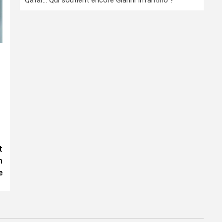
Qatar… Qui soutient encore Gianni Infantino ?
t
n
e