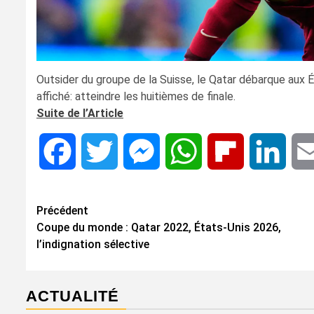
Outsider du groupe de la Suisse, le Qatar débarque aux 
affiché: atteindre les huitièmes de finale.
Suite de l’Article
Facebook
Twitter
Messenger
WhatsApp
Flipboard
Linke
Navigation
Précédent
Coupe du monde : Qatar 2022, États-Unis 2026,
d’article
l’indignation sélective
ACTUALITÉ