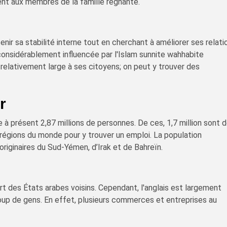
ent aux membres de la famille régnante.
nir sa stabilité interne tout en cherchant à améliorer ses relati
considérablement influencée par l'Islam sunnite wahhabite
e relativement large à ses citoyens; on peut y trouver des
r
à présent 2,87 millions de personnes. De ces, 1,7 million sont 
 régions du monde pour y trouver un emploi. La population
riginaires du Sud-Yémen, d’Irak et de Bahreïn.
art des États arabes voisins. Cependant, l'anglais est largement
up de gens. En effet, plusieurs commerces et entreprises au