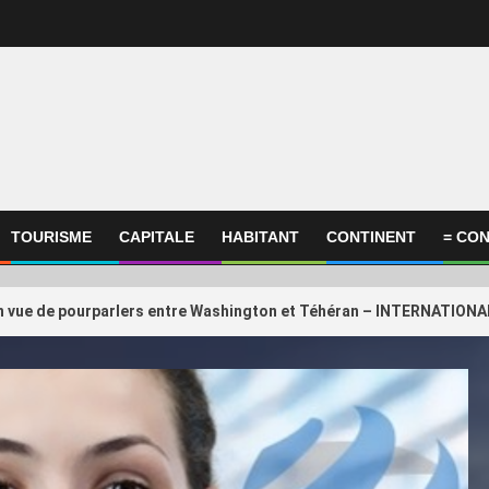
TOURISME
CAPITALE
HABITANT
CONTINENT
= CON
en vue de pourparlers entre Washington et Téhéran – INTERNATIONAL 
ational
International
onfédération africaine, la
3
GP de Grande-Bretag
ration argentine, le Qatar… Qui
GearUP
ient encore Gianni Infantino ?