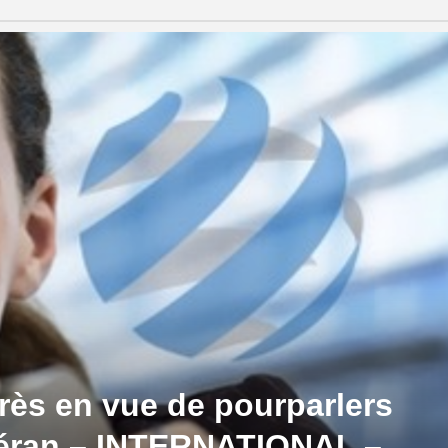
grès en vue de pourparlers
héran – INTERNATIONAL –