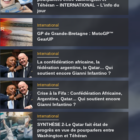
Téhéran – INTERNATIONAL – L’info du
jour
International
GP de Grande-Bretagne : MotoGP™
GearUP
International
La confédération africaine, la
fédération argentine, le Qatar… Qui
soutient encore Gianni Infantino ?
International
Crise à la Fifa : Confédération Africaine,
International
Argentine, Qatar… Qui soutient encore
Gianni Infantino ?
La confédération africaine, la fédération
argentine, le Qatar… Qui soutient encore
International
Gianni Infantino ?
SYNTHÈSE 2-Le Qatar fait état de
progrès en vue de pourparlers entre
7 août 2026
Qatarien
Washington et Téhéran