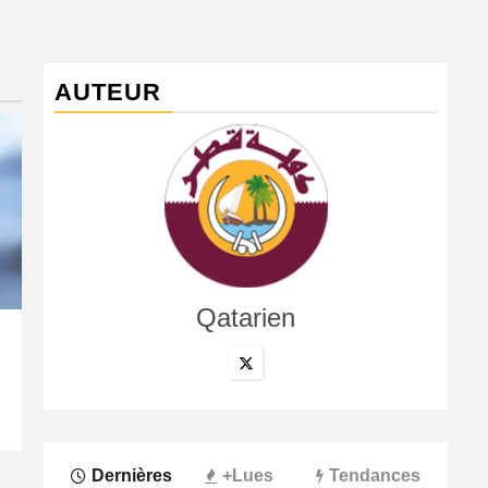
AUTEUR
Qatarien
International
La confédération africaine, la fédération argentine, le
7 août 2026
Qatarien
Dernières
+Lues
Tendances