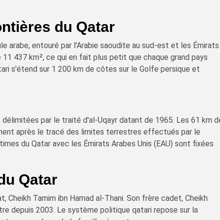
ontières du Qatar
le arabe, entouré par l'Arabie saoudite au sud-est et les Émirats
de 11 437 km², ce qui en fait plus petit que chaque grand pays
ari s'étend sur 1 200 km de côtes sur le Golfe persique et
t délimitées par le traité d'al-Uqayr datant de 1965. Les 61 km 
ent après le tracé des limites terrestres effectués par le
imes du Qatar avec les Émirats Arabes Unis (EAU) sont fixées
du Qatar
at, Cheikh Tamim ibn Hamad al-Thani. Son frère cadet, Cheikh
stre depuis 2003. Le système politique qatari repose sur la