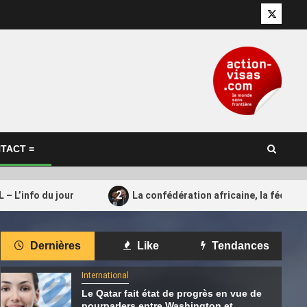
Twitter
TACT =
2
– L’info du jour
La confédération africaine, la fédérat
International
Dernières
Like
Tendances
Crise à la Fifa : Confédération
4
ne : MotoGP™
Africaine, Argentine, Qatar… Qui
International
soutient encore Gianni Infantino ?
Le Qatar fait état de progrès en vue de
pourparlers entre Washington et