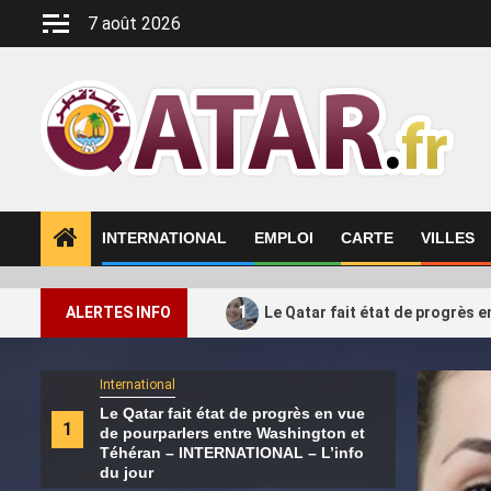
Aller
7 août 2026
au
contenu
INTERNATIONAL
EMPLOI
CARTE
VILLES
1
ALERTES INFO
Le Qatar fait état de progrès 
International
Intern
Le Qatar fait état de progrès en vue
La c
2
1
de pourparlers entre Washington et
fédé
Téhéran – INTERNATIONAL – L’info
sout
du jour