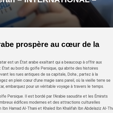
arabe prospère au cœur de la
tar est un État arabe exaltant qui a beaucoup à offrir aux
 État au bord du golfe Persique, qui abrite des histoires
ant les rues antiques de sa capitale, Doha ; partez à la
ez en plein cœur d'une magie sans pareil, où la vieille terre se
ar, embarquez pour un véritable voyage à travers le temps.
olfe Persique. Il est bordé par l'Arabie saoudite et les Émirats
nombreux édifices modernes et des attractions culturelles
m Ibn Hamad Al-Thani et Khaled Ibn Khalifah Ibn Abdelaziz Al-Th