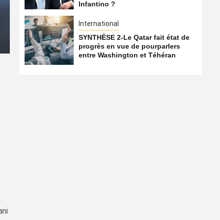
Infantino ?
Qatar… Qui soutient encor
International
7 août 2026
Qatarien
SYNTHÈSE 2-Le Qatar fait état de
progrès en vue de pourparlers
entre Washington et Téhéran
ani