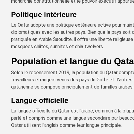
monarchie constitutionnelle et le pouvoir exécutif apparti
Politique intérieure
Le Qatar adopte une politique extérieure active pour mainte
diplomatiques avec les autres pays. Bien que le pays soit 
pratiquée en Arabie Saoudite, il offre une liberté religieus
mosquées chiites, sunnites et shia twelvers.
Population et langue du Qata
Selon le recensement 2019, la population du Qatar compte 
travailleurs étrangers venus des pays du Golfe et d'autres
qatarienne se compose principalement de familles arabes o
Langue officielle
La langue officielle du Qatar est l'arabe, commun à la plup
parlé et compris comme une langue secondaire par beauco
Qatar utilisent l'anglais comme leur langue principale.