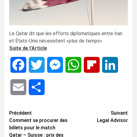
Le Qatar dit que les efforts diplomatiques entre Iran
et États-Unis nécessitent «plus de temps»
Suite de l’Article
Facebook
Twitter
Messenger
WhatsApp
Flipboard
LinkedIn
Email
Share
Navigation
Précédent
Suivant
Comment se procurer des
Legal Advisor
d’article
billets pour le match
Qatar – Suisse : prix des