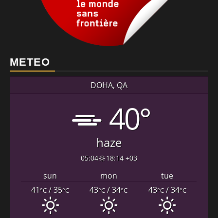
METEO
DOHA, QA
40°
haze
05:04
18:14 +03
sun
mon
tue
41
/ 35
43
/ 34
43
/ 34
°C
°C
°C
°C
°C
°C