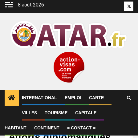
Aller
8 août 2026
Twitt
au
contenu
INTERNATIONAL
EMPLOI
CARTE
VILLES
TOURISME
CAPITALE
International
Le Qatar dit que les
HABITANT
CONTINENT
= CONTACT =
efforts diplomatiques