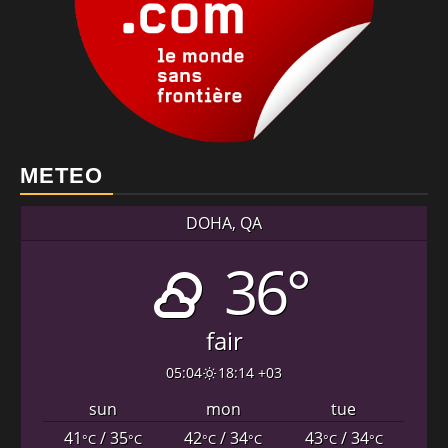
METEO
DOHA, QA
36°
fair
05:04
18:14 +03
sun
mon
tue
41
/ 35
42
/ 34
43
/ 34
°C
°C
°C
°C
°C
°C