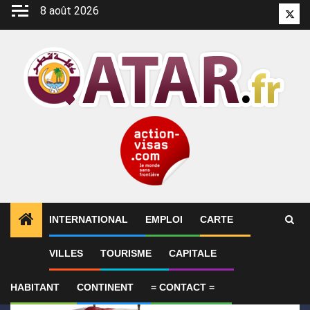
Aller
8 août 2026
Twitt
au
contenu
INTERNATIONAL
EMPLOI
CARTE
1
ALERTES INFO
Le Qatar condamne l’attentat cont
VILLES
TOURISME
CAPITALE
HABITANT
CONTINENT
= CONTACT =