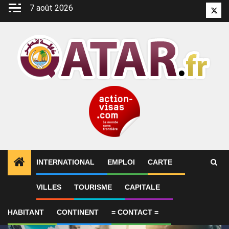
Aller
7 août 2026
Twitt
au
contenu
INTERNATIONAL
EMPLOI
CARTE
1
ALERTES INFO
SYNTHÈSE 2-Le Qatar fait état de
VILLES
TOURISME
CAPITALE
HABITANT
CONTINENT
= CONTACT =