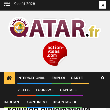
Aller
9 août 2026
Twitt
au
contenu
INTERNATIONAL
EMPLOI
CARTE
VILLES
TOURISME
CAPITALE
International
Le Qatar appelle à une
HABITANT
CONTINENT
= CONTACT =
solution diplomatique