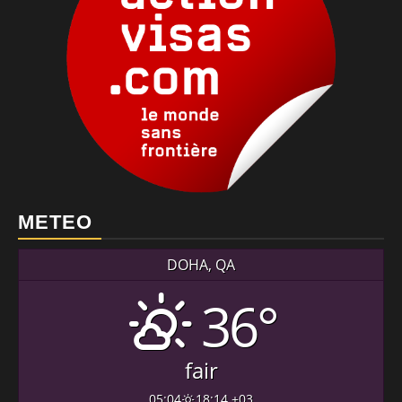
METEO
DOHA, QA
36°
fair
05:04
18:14 +03