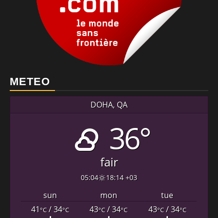
METEO
DOHA, QA
36°
fair
05:04
18:14 +03
sun
mon
tue
41
/ 34
43
/ 34
43
/ 34
°C
°C
°C
°C
°C
°C