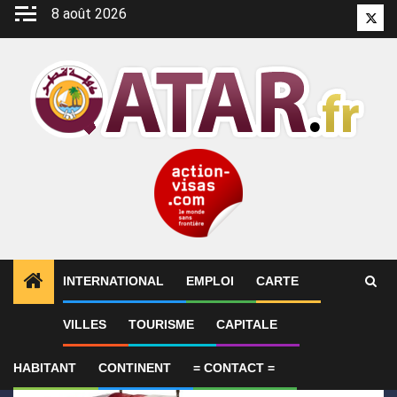
Aller
8 août 2026
Twitt
au
contenu
INTERNATIONAL
EMPLOI
CARTE
1
ALERTES INFO
Le Qatar condamne l’attentat cont
VILLES
TOURISME
CAPITALE
HABITANT
CONTINENT
= CONTACT =