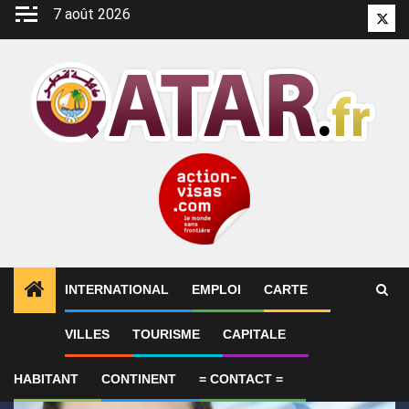
Aller
7 août 2026
Twitt
au
contenu
INTERNATIONAL
EMPLOI
CARTE
1
ALERTES INFO
Le Qatar fait état de progrès en 
VILLES
TOURISME
CAPITALE
HABITANT
CONTINENT
= CONTACT =