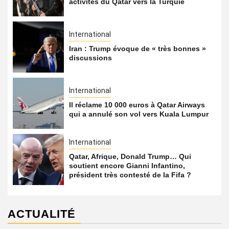
activités du Qatar vers la Turquie
International
Iran : Trump évoque de « très bonnes »
discussions
International
Il réclame 10 000 euros à Qatar Airways
qui a annulé son vol vers Kuala Lumpur
International
Qatar, Afrique, Donald Trump… Qui
soutient encore Gianni Infantino,
président très contesté de la Fifa ?
ACTUALITÉ