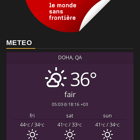
METEO
DOHA, QA
36°
fair
05:03
18:16 +03
fri
sat
sun
44
/ 34
41
/ 33
41
/ 34
°C
°C
°C
°C
°C
°C