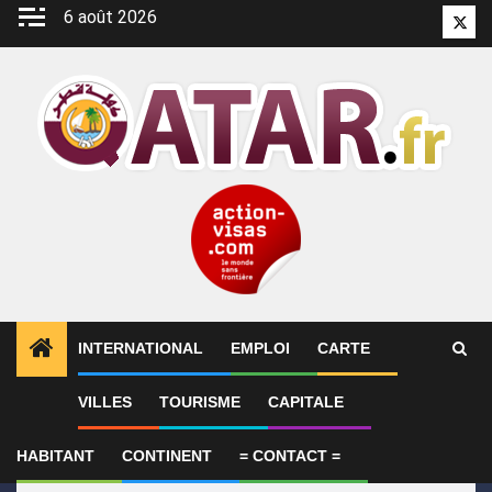
Aller
6 août 2026
Twitt
au
contenu
INTERNATIONAL
EMPLOI
CARTE
1
ALERTES INFO
Le Qatar appelle à faire pression s
VILLES
TOURISME
CAPITALE
HABITANT
CONTINENT
= CONTACT =