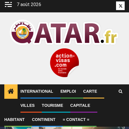
Aller
7 août 2026
Twitt
au
contenu
INTERNATIONAL
EMPLOI
CARTE
1
ALERTES INFO
SYNTHÈSE 2-Le Qatar fait état de
VILLES
TOURISME
CAPITALE
HABITANT
CONTINENT
= CONTACT =