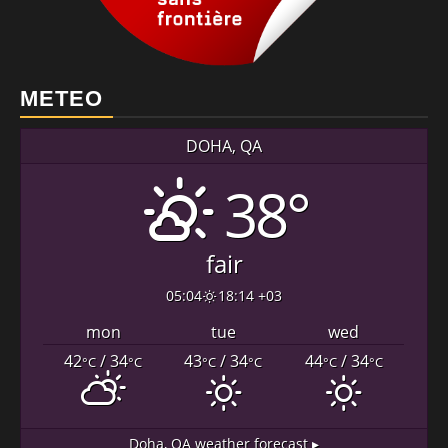
METEO
DOHA, QA
38°
fair
05:04
18:14 +03
mon
tue
wed
42
/ 34
43
/ 34
44
/ 34
°C
°C
°C
°C
°C
°C
Doha, QA
weather forecast ▸