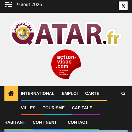
Aller
9 août 2026
Twitt
au
contenu
INTERNATIONAL
EMPLOI
CARTE
1
ALERTES INFO
Voyage au Qatar : ce qu’il faut savo
VILLES
TOURISME
CAPITALE
HABITANT
CONTINENT
= CONTACT =