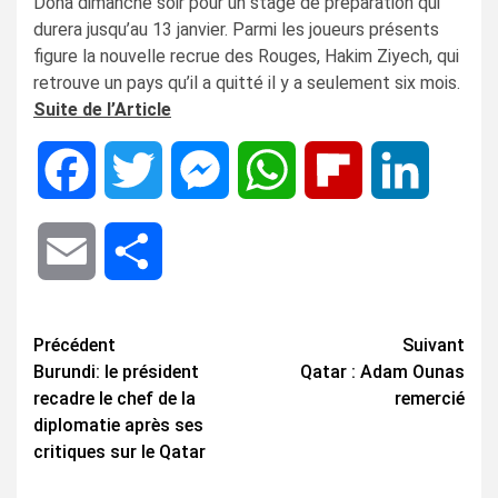
Doha dimanche soir pour un stage de préparation qui
durera jusqu’au 13 janvier. Parmi les joueurs présents
figure la nouvelle recrue des Rouges, Hakim Ziyech, qui
retrouve un pays qu’il a quitté il y a seulement six mois.
Suite de l’Article
Facebook
Twitter
Messenger
WhatsApp
Flipboard
LinkedIn
Email
Share
Navigation
Précédent
Suivant
Burundi: le président
Qatar : Adam Ounas
d’article
recadre le chef de la
remercié
diplomatie après ses
critiques sur le Qatar