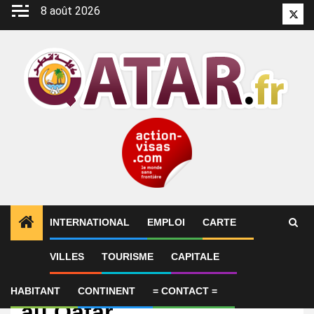
Aller
8 août 2026
Twitt
au
contenu
INTERNATIONAL
EMPLOI
CARTE
VILLES
TOURISME
CAPITALE
International
Hakim Ziyech de retour
HABITANT
CONTINENT
= CONTACT =
au Qatar