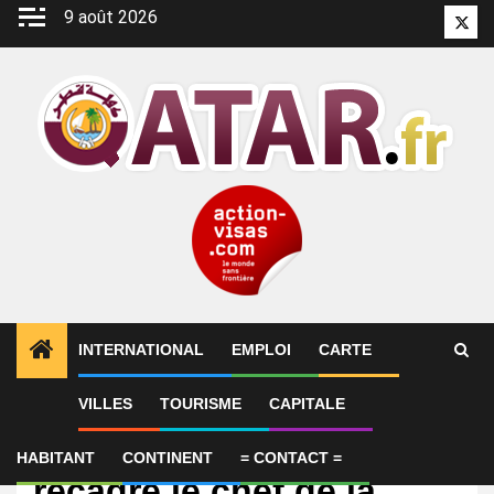
Aller
9 août 2026
Twitt
au
contenu
INTERNATIONAL
EMPLOI
CARTE
VILLES
TOURISME
CAPITALE
International
Burundi: le président
HABITANT
CONTINENT
= CONTACT =
recadre le chef de la