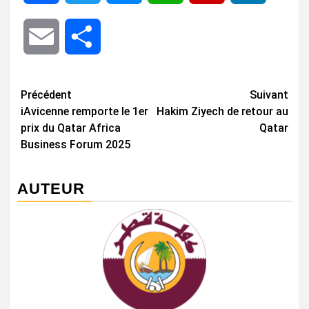
Email
Share
Navigation
Précédent
Suivant
iAvicenne remporte le 1er
Hakim Ziyech de retour au
d’article
prix du Qatar Africa
Qatar
Business Forum 2025
AUTEUR