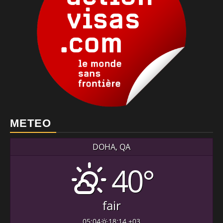
METEO
DOHA, QA
40°
fair
05:04
18:14 +03