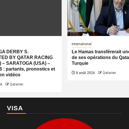
International
A DERBY S.
Le Hamas transférerait une
ED BY QATAR RACING
de ses opérations du Qatar
) – SARATOGA (USA) –
Turquie
 : partants, pronostics et
8 août 2026
Qatarien
 en vidéos
26
Qatarien
VISA