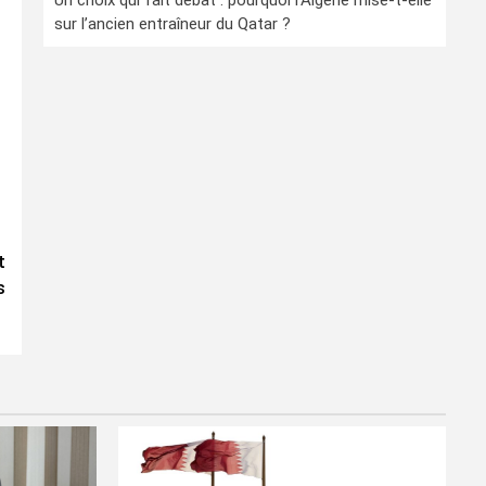
Un choix qui fait débat : pourquoi l’Algérie mise-t-elle
sur l’ancien entraîneur du Qatar ?
t
s