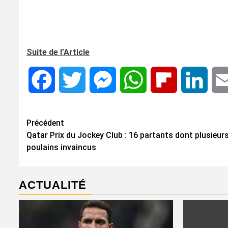
Suite de l’Article
Facebook
Twitter
Messenger
WhatsApp
Flipboard
Linke
Navigation
Précédent
Qatar Prix du Jockey Club : 16 partants dont plusieur
d’article
poulains invaincus
ACTUALITÉ