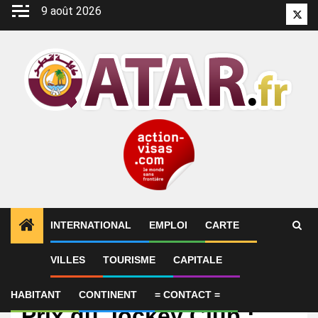
Aller
9 août 2026
Twitt
au
contenu
INTERNATIONAL
EMPLOI
CARTE
VILLES
TOURISME
CAPITALE
International
Dimanche à Chantilly
HABITANT
CONTINENT
= CONTACT =
Prix du Jockey Club :