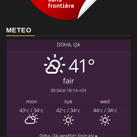
METEO
DOHA, QA
41°
fair
05:04
18:14 +03
mon
tue
wed
43
/ 34
42
/ 34
44
/ 34
°C
°C
°C
°C
°C
°C
Doha, QA
weather forecast ▸