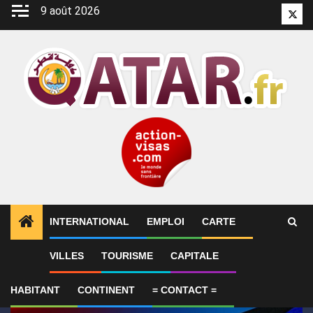
Aller
9 août 2026
Twitt
au
contenu
INTERNATIONAL
EMPLOI
CARTE
1
ALERTES INFO
GP de Grande-Bretagne – MotoGP™ 
VILLES
TOURISME
CAPITALE
HABITANT
CONTINENT
= CONTACT =