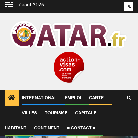
Aller
7 août 2026
Twitt
au
contenu
INTERNATIONAL
EMPLOI
CARTE
1
ALERTES INFO
SYNTHÈSE 2-Le Qatar fait état de
VILLES
TOURISME
CAPITALE
HABITANT
CONTINENT
= CONTACT =