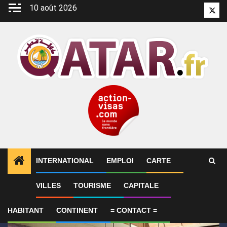
Aller
10 août 2026
Twitt
au
contenu
INTERNATIONAL
EMPLOI
CARTE
1
ALERTES INFO
Alam Al-Roum : le Qatar lance les 
VILLES
TOURISME
CAPITALE
HABITANT
CONTINENT
= CONTACT =