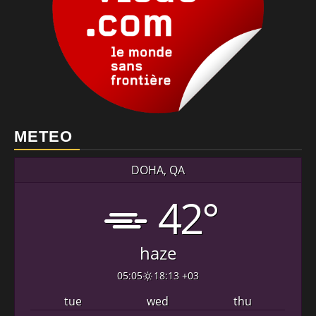
METEO
DOHA, QA
42°
haze
05:05
18:13 +03
tue
wed
thu