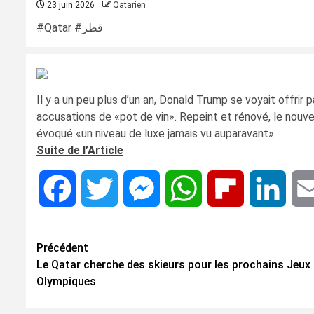
23 juin 2026
Qatarien
#Qatar #قطر
Il y a un peu plus d’un an, Donald Trump se voyait offrir
accusations de «pot de vin». Repeint et rénové, le nouvel
évoqué «un niveau de luxe jamais vu auparavant».
Suite de l’Article
Facebook
Twitter
Messenger
WhatsApp
Flipboard
Linke
Navigation
Précédent
Le Qatar cherche des skieurs pour les prochains Jeux
d’article
Olympiques