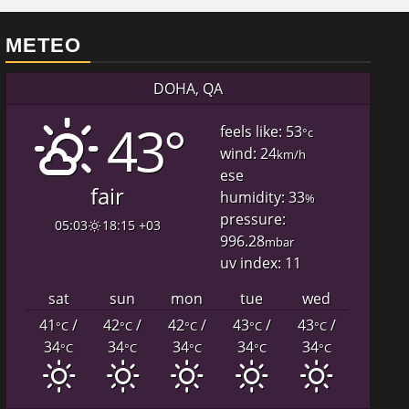
METEO
DOHA, QA
43°
feels like: 53
°c
wind: 24
km/h
ese
fair
humidity: 33
%
pressure:
05:03
18:15 +03
996.28
mbar
uv index: 11
sat
sun
mon
tue
wed
41
/
42
/
42
/
43
/
43
/
°C
°C
°C
°C
°C
34
34
34
34
34
°C
°C
°C
°C
°C