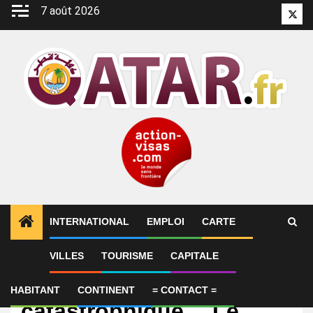
Aller
7 août 2026
Twitt
au
contenu
INTERNATIONAL
EMPLOI
CARTE
VILLES
TOURISME
CAPITALE
International
En vidéo : une mi-temps
HABITANT
CONTINENT
= CONTACT =
catastrophique… Le