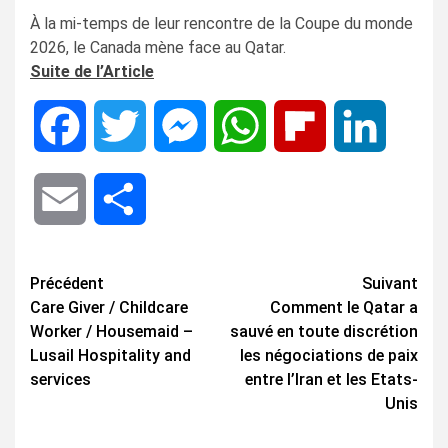
À la mi-temps de leur rencontre de la Coupe du monde
2026, le Canada mène face au Qatar.
Suite de l’Article
Facebook
Twitter
Messenger
WhatsApp
Flipboard
LinkedIn
Email
Share
Navigation
Précédent
Suivant
Care Giver / Childcare
Comment le Qatar a
d’article
Worker / Housemaid –
sauvé en toute discrétion
Lusail Hospitality and
les négociations de paix
services
entre l’Iran et les Etats-
Unis