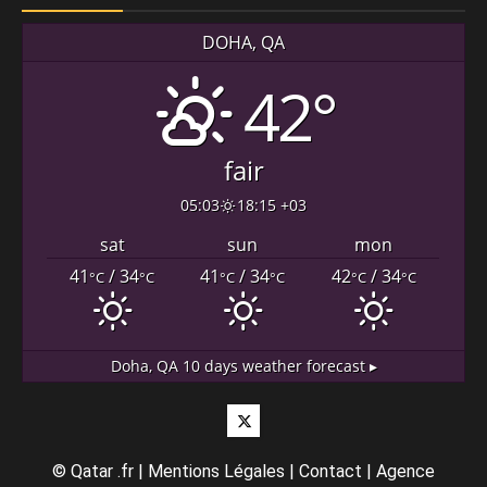
DOHA, QA
42°
fair
05:03
18:15 +03
sat
sun
mon
41
/ 34
41
/ 34
42
/ 34
°C
°C
°C
°C
°C
°C
Doha, QA
10 days weather forecast ▸
Twitter
©
Qatar .fr
|
Mentions Légales
|
Contact
|
Agence