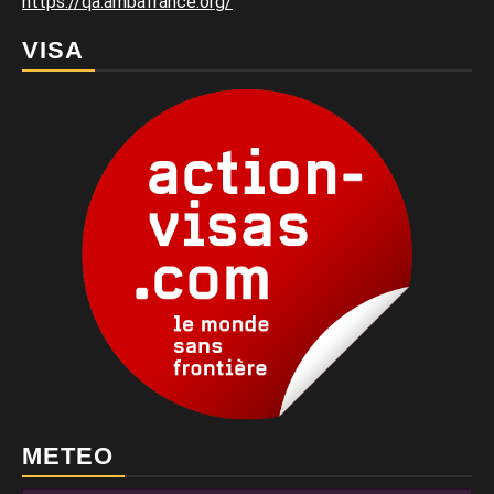
https://qa.ambafrance.org/
VISA
METEO