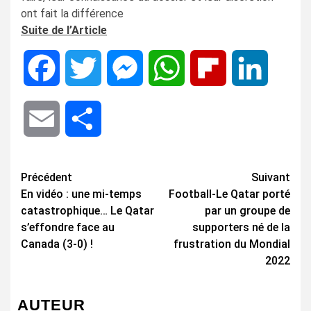
ont fait la différence
Suite de l’Article
Facebook
Twitter
Messenger
WhatsApp
Flipboard
LinkedIn
Email
Share
Navigation
Précédent
Suivant
En vidéo : une mi-temps
Football-Le Qatar porté
d’article
catastrophique… Le Qatar
par un groupe de
s’effondre face au
supporters né de la
Canada (3-0) !
frustration du Mondial
2022
AUTEUR