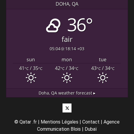
DOHA, QA
36°
fair
05:04
18:14 +03
sun
mon
tue
41
/ 35
42
/ 34
43
/ 34
°C
°C
°C
°C
°C
°C
Doha, QA
weather forecast ▸
Twitter
©
Qatar .fr
|
Mentions Légales
|
Contact
|
Agence
Communication Blois
|
Dubaï