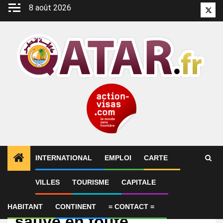
Aller
8 août 2026
Twitt
au
contenu
INTERNATIONAL
EMPLOI
CARTE
VILLES
TOURISME
CAPITALE
International
Comment le Qatar a
HABITANT
CONTINENT
= CONTACT =
sauvé en toute