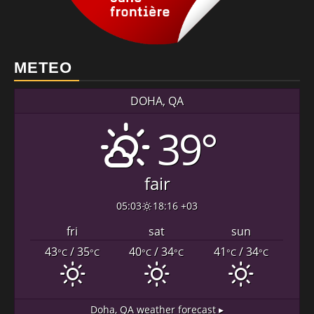
METEO
DOHA, QA
39°
fair
05:03
18:16 +03
fri
sat
sun
43
/ 35
40
/ 34
41
/ 34
°C
°C
°C
°C
°C
°C
Doha, QA
weather forecast ▸