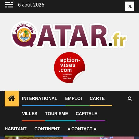
Aller
6 août 2026
Twitt
au
contenu
INTERNATIONAL
EMPLOI
CARTE
1
ALERTES INFO
Qatar affirme que toute la région 
VILLES
TOURISME
CAPITALE
HABITANT
CONTINENT
= CONTACT =