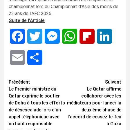
championnat lors du Championnat d’Asie des moins de
23 ans de l’AFC 2026.
Suite de l’Article
Facebook
Twitter
Messenger
WhatsApp
Flipboard
LinkedIn
Email
Share
Navigation
Précédent
Suivant
Le Premier ministre du
Le Qatar affirme
d’article
Qatar exprime le soutien
collaborer avec les
de Doha à tous les efforts
médiateurs pour lancer la
de désescalade lors d’un
deuxième phase de
appel téléphonique avec
l’accord de cessez-le-feu
un haut responsable
à Gaza