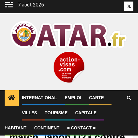
Aller
7 août 2026
Twitt
au
contenu
INTERNATIONAL
EMPLOI
CARTE
VILLES
TOURISME
CAPITALE
International
Diffusion en direct du
HABITANT
CONTINENT
= CONTACT =
match Japon U23 contre