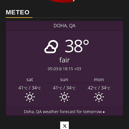
METEO
DOHA, QA
38°
fair
05:03
18:15 +03
sat
sun
mon
41
/ 34
41
/ 34
42
/ 34
°C
°C
°C
°C
°C
°C
Doha, QA
weather forecast for tomorrow ▸
Twitter