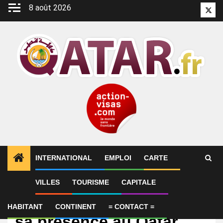
Aller
8 août 2026
Twitt
au
contenu
INTERNATIONAL
EMPLOI
CARTE
VILLES
TOURISME
CAPITALE
International
Deutsche Bank renforce
HABITANT
CONTINENT
= CONTACT =
sa présence au Qatar