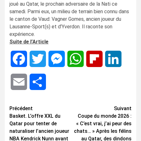
joué au Qatar, le prochain adversaire de la Nati ce
samedi. Parmi eux, un milieu de terrain bien connu dans
le canton de Vaud: Vagner Gomes, ancien joueur du
Lausanne-Sport(s) et d’Yverdon. Il raconte son
expérience.
Suite de l’Article
Facebook
Twitter
Messenger
WhatsApp
Flipboard
LinkedIn
Email
Share
Navigation
Précédent
Suivant
Basket. L’offre XXL du
Coupe du monde 2026 :
d’article
Qatar pour tenter de
« C’est vrai, j’ai peur des
naturaliser l’ancien joueur
chats… » Après les félins
NBA Kendrick Nunn avant
au Qatar, des dindons