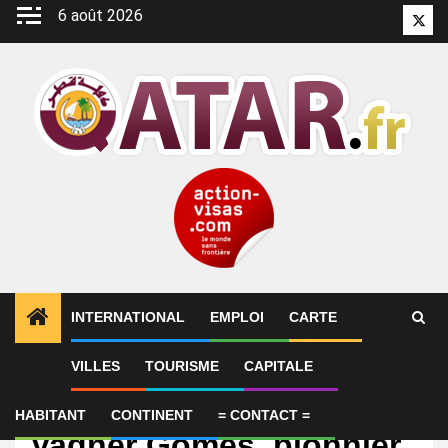
Aller
6 août 2026
Twitt
au
contenu
INTERNATIONAL
EMPLOI
CARTE
VILLES
TOURISME
CAPITALE
International
Coupe du Monde 2026:
HABITANT
CONTINENT
= CONTACT =
Vagner Gomes, pionnier