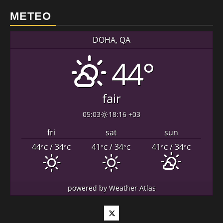
METEO
DOHA, QA
44°
fair
05:03
18:16 +03
fri
sat
sun
44
/ 34
41
/ 34
41
/ 34
°C
°C
°C
°C
°C
°C
powered by
Weather Atlas
Twitter