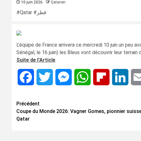
10 juin 2026
Qatarien
#Qatar #قطر
L’équipe de France arrivera ce mercredi 10 juin un peu a
Sénégal, le 16 juiin) les Bleus vont découvrir leur terra
Suite de l’Article
Facebook
Twitter
Messenger
WhatsApp
Flipboard
Linke
Navigation
Précédent
Coupe du Monde 2026: Vagner Gomes, pionnier suiss
d’article
Qatar