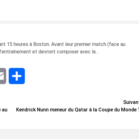
vant 15 heures à Boston. Avant leur premier match (face au
in d’entraînement et devront composer avec la…
dIn
Email
Share
Suivan
e au
Kendrick Nunn meneur du Qatar à la Coupe du Monde 