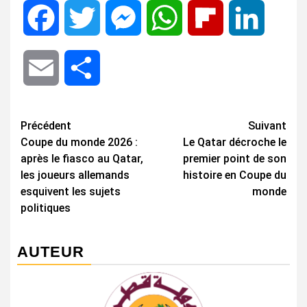
Facebook
Twitter
Messenger
WhatsApp
Flipboard
LinkedIn
Email
Share
Navigation
Précédent
Suivant
Coupe du monde 2026 :
Le Qatar décroche le
d’article
après le fiasco au Qatar,
premier point de son
les joueurs allemands
histoire en Coupe du
esquivent les sujets
monde
politiques
AUTEUR