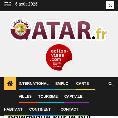
Aller
6 août 2026
Twitt
au
contenu
INTERNATIONAL
EMPLOI
CARTE
VILLES
TOURISME
CAPITALE
International
Coupe du monde 2026 :
HABITANT
CONTINENT
= CONTACT =
polémique sur le but