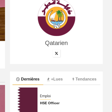
Qatarien
International
La compagnie annule son vol à cause du conflit au Moye
6 août 2026
Qatarien
Dernières
+Lues
Tendances
Emploi
HSE Officer