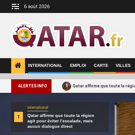
Aller
6 août 2026
au
contenu
INTERNATIONAL
EMPLOI
CARTE
VILLES
1
ALERTES INFO
Qatar affirme que toute la régi
International
Intern
Qatar affirme que toute la région
La c
1
2
agit pour éviter l’escalade, mais
caus
aucun dialogue direct
lui 