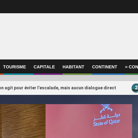
TOURISME
CAPITALE
HABITANT
CONTINENT
= CON
2
on agit pour éviter l’escalade, mais aucun dialogue direct
ational
International
ompagnie annule son vol à
FIFA : Le Qatar en posi
3
e du conflit au Moyen-Orient, il
peser sur l’après-Infan
réclame 10.000 euros en justice
(Ahmed Bessol)