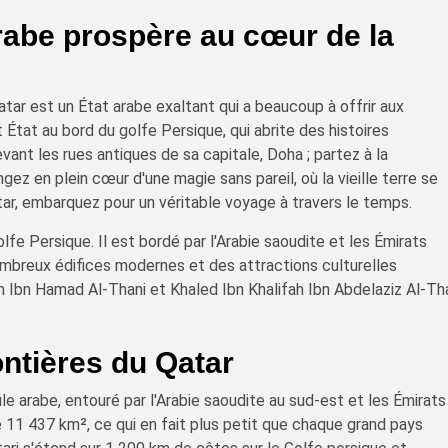
arabe prospère au cœur de la
tar est un État arabe exaltant qui a beaucoup à offrir aux
 État au bord du golfe Persique, qui abrite des histoires
ant les rues antiques de sa capitale, Doha ; partez à la
ez en plein cœur d'une magie sans pareil, où la vieille terre se
ar, embarquez pour un véritable voyage à travers le temps.
olfe Persique. Il est bordé par l'Arabie saoudite et les Émirats
nombreux édifices modernes et des attractions culturelles
m Ibn Hamad Al-Thani et Khaled Ibn Khalifah Ibn Abdelaziz Al-Th
ontières du Qatar
le arabe, entouré par l'Arabie saoudite au sud-est et les Émirats
de 11 437 km², ce qui en fait plus petit que chaque grand pays