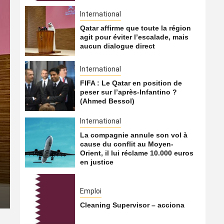
International
Qatar affirme que toute la région
agit pour éviter l’escalade, mais
aucun dialogue direct
International
FIFA : Le Qatar en position de
peser sur l’après-Infantino ?
(Ahmed Bessol)
International
International
La compagnie annule son vol à
cause du conflit au Moyen-
La compagnie annule son v
Orient, il lui réclame 10.000 euros
en justice
Moyen-Orient, il lui récla
6 août 2026
Qatarien
Emploi
Cleaning Supervisor – acciona