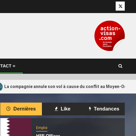
Twitter
TACT =
La compagnie annule son vol à cause du conflit au Moyen-Orient, i
International
Dernières
Like
Tendances
tion de
Le Qatar appelle à faire pression
4
tino ?
sur Israël pour le respect de
l’accord sur Gaza
Emploi
HSE Officer