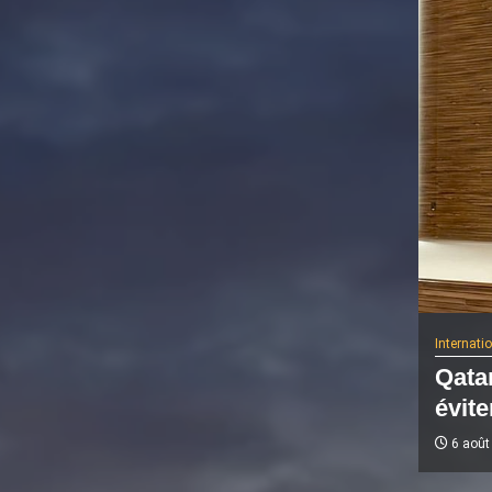
Internati
Qatar
évite
6 août