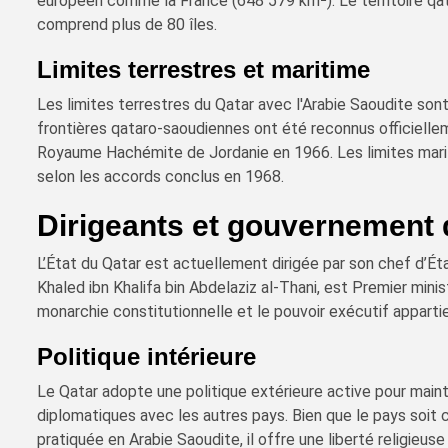
européen comme la France (648 579 km²). Le territoire qat
comprend plus de 80 îles.
Limites terrestres et maritime
Les limites terrestres du Qatar avec l'Arabie Saoudite son
frontières qataro-saoudiennes ont été reconnus officiellem
Royaume Hachémite de Jordanie en 1966. Les limites marit
selon les accords conclus en 1968.
Dirigeants et gouvernement 
L’État du Qatar est actuellement dirigée par son chef d’Ét
Khaled ibn Khalifa bin Abdelaziz al-Thani, est Premier mini
monarchie constitutionnelle et le pouvoir exécutif apparti
Politique intérieure
Le Qatar adopte une politique extérieure active pour mainte
diplomatiques avec les autres pays. Bien que le pays soit 
pratiquée en Arabie Saoudite, il offre une liberté religieus