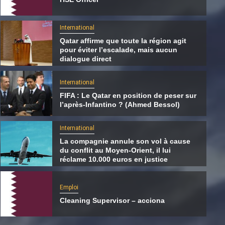
International
Qatar affirme que toute la région agit
pour éviter l’escalade, mais aucun
dialogue direct
International
FIFA : Le Qatar en position de peser sur
l’après-Infantino ? (Ahmed Bessol)
International
La compagnie annule son vol à cause
du conflit au Moyen-Orient, il lui
International
réclame 10.000 euros en justice
La compagnie annule son vol à cause du
conflit au Moyen-Orient, il lui réclame 10.00
Emploi
euros en justice
Cleaning Supervisor – acciona
6 août 2026
Qatarien