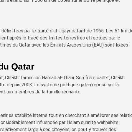
ari s'étend sur 1 200 km de côtes sur le Golfe persique et
t délimitées par le traité d'al-Uqayr datant de 1965. Les 61 km 
ent après le tracé des limites terrestres effectués par le
imes du Qatar avec les Émirats Arabes Unis (EAU) sont fixées
du Qatar
at, Cheikh Tamim ibn Hamad al-Thani. Son frère cadet, Cheikh
stre depuis 2003. Le système politique qatari repose sur la
ent aux membres de la famille régnante.
nir sa stabilité interne tout en cherchant à améliorer ses relati
considérablement influencée par l'Islam sunnite wahhabite
e relativement large à ses citoyens; on peut y trouver des