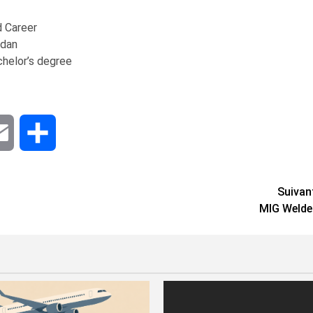
 Career
rdan
helor’s degree
dIn
Email
Share
Suivan
MIG Welde