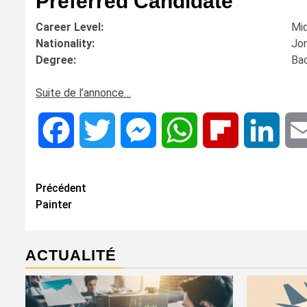
Preferred Candidate
Career Level:
Mid
Nationality:
Jo
Degree:
Bac
Suite de l’annonce…
Facebook
Twitter
Messenger
WhatsApp
Flipboard
Linke
Navigation
Précédent
Painter
d’article
ACTUALITÉ