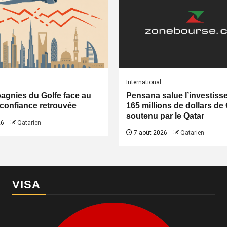
International
gnies du Golfe face au
Pensana salue l’investiss
a confiance retrouvée
165 millions de dollars de
soutenu par le Qatar
26
Qatarien
7 août 2026
Qatarien
VISA