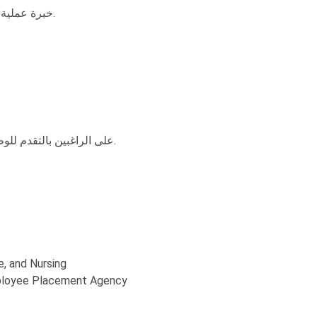
خبرة عملية من 3 إلى 6 سنوات بعد الحصول على درجة البكالوريوس.
على الراغبين بالتقدم للوظيفة إرسال السيرة الذاتية مع ذكر التخصص والقسم المطلوب.
e, and Nursing
ployee Placement Agency