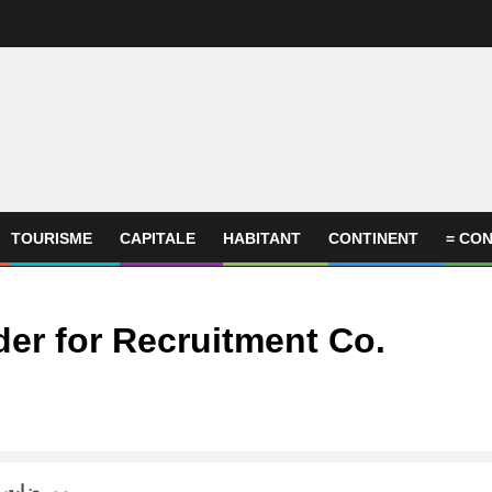
TOURISME
CAPITALE
HABITANT
CONTINENT
= CON
er for Recruitment Co.
ممرضات و